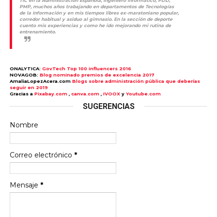
TIC en la Administración Española, Ingeniero Informático, PDD,
PMP, muchos años trabajando en departamentos de Tecnologías
de la Información y en mis tiempos libres ex-maratoniano popular,
corredor habitual y asiduo al gimnasio. En la sección de deporte
cuento mis experiencias y como he ido mejorando mi rutina de
entrenamiento.
ONALYTICA:
GovTech Top 100 influencers 2016
NOVAGOB:
Blog nominado premios de excelencia 2017
AmaliaLopezAcera.com
Blogs sobre administración pública que deberías
seguir en 2019
Gracias a
Pixabay.com
,
canva.com
,
IVOOX
y
Youtube.com
SUGERENCIAS
Nombre
Correo electrónico
*
Mensaje
*